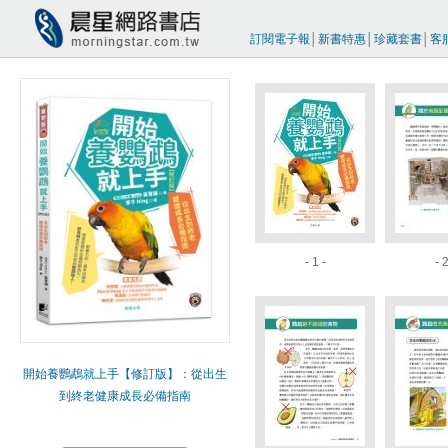
訂閱電子報
│
新書特惠
│
珍藏套書
│
客
- 1 -
- 2
開始養鸚鵡就上手【修訂版】：從出生
到終老健康成長必備指南