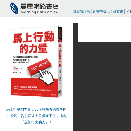
訂閱電子報
│
新書特惠
│
珍藏套書
│
客
馬上行動的力量：55個神級方法喚醒內
在潛能，告別顧慮太多猶豫不決，成為
「立刻行動的人」！