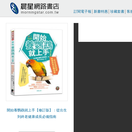
訂閱電子報
│
新書特惠
│
珍藏套書
│
客
開始養鸚鵡就上手【修訂版】：從出生
到終老健康成長必備指南