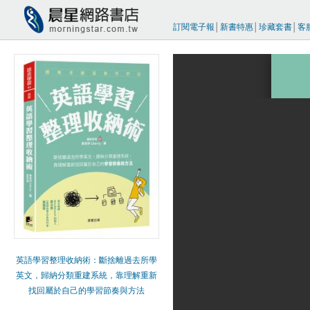
訂閱電子報
│
新書特惠
│
珍藏套書
│
客
英語學習整理收納術：斷捨離過去所學
英文，歸納分類重建系統，靠理解重新
找回屬於自己的學習節奏與方法