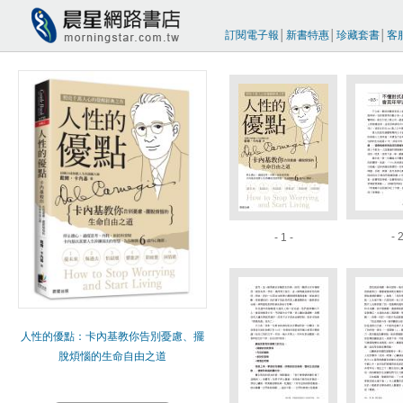
訂閱電子報
│
新書特惠
│
珍藏套書
│
客
- 2
- 1 -
人性的優點：卡內基教你告別憂慮、擺
脫煩惱的生命自由之道