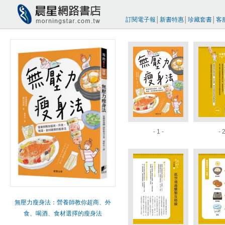
訂閱電子報
│
新書特惠
│
珍藏套書
│
客
- 1 -
- 2
無壓力瘦身法：營養師教你超商、外
食、喝酒、食材選擇的瘦身法