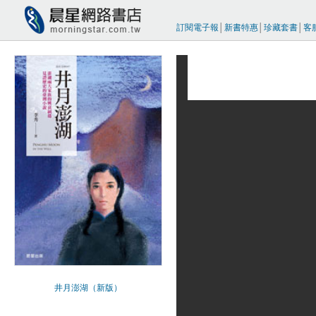
訂閱電子報
│
新書特惠
│
珍藏套書
│
客
井月澎湖（新版）